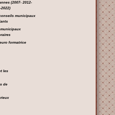
annes (2007- 2012-
-2022)
conseils municipaux
fants
 municipaux
raires
euro formatrice
t les
s de
rieux