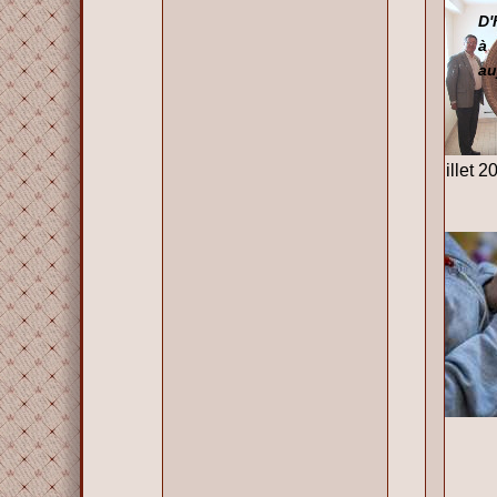
D'
à
au
juillet 2