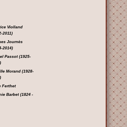
ice Violland
2-2011)
es Journès
4-2014)
el Passot (1925-
)
lle Morand (1928-
)
 Ferthet
nie Barbet (1824 -