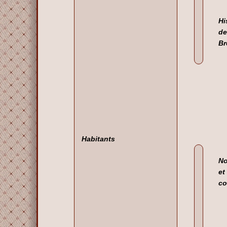
Hi
de
Br
Habitants
N
et
co