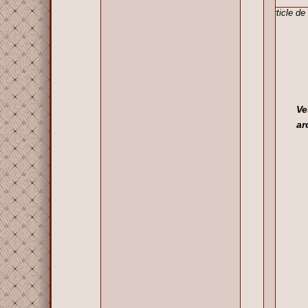
Article d
Ve
ar