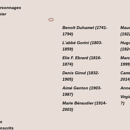
rsonnages
hier
Benoît Duhamel (1741-
Maur
1794)
(192
L’abbé Gorini (1803-
Hugu
1859)
(192
Elie F. Ebrard (1816-
Marc
1874)
1999
Denis Girod (1832-
Cami
1905)
2014
Aimé Genton (1903-
Anne
1987)
Virgi
Marie Béraudier (1914-
?)
2003)
s
nscrits