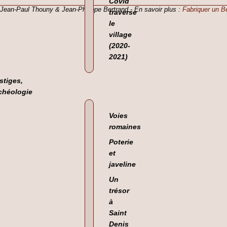
Covid
e Jean-Paul Thouny & Jean-Philippe Bertrand -
En savoir plus :
Fabriquer un B
traverse
le
village
(2020-
2021)
stiges,
chéologie
Voies
romaines
Poterie
et
javeline
Un
trésor
à
Saint
Denis