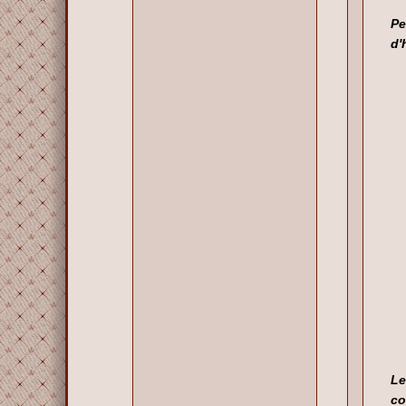
Pe
d'
Le
co