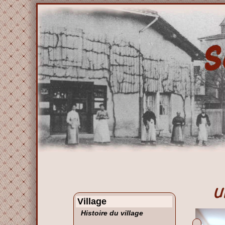
U
Village
Histoire du village