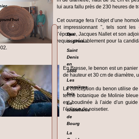
hier
lui aura fallu près de 230 heures de 
jourd'hui
Cet ouvrage fera l’objet d’une homol
et impressionnant ", tels sont les 
l’époque, Jacques Nallet et son adjoi
Des
requis, préalablement pour la candida
origines...
002.
Saint
Denis
en
En Bresse, le benon est un panie
1888
de hauteur et 30 cm de diamètre, uti
Les
premières
La conception du benon utilise de 
fois
terme botanique de Molinie bleue 
est boudinée à l'aide d'un guid
La
l'éclisse de noisetier.
châtellenie
de
Bourg
La