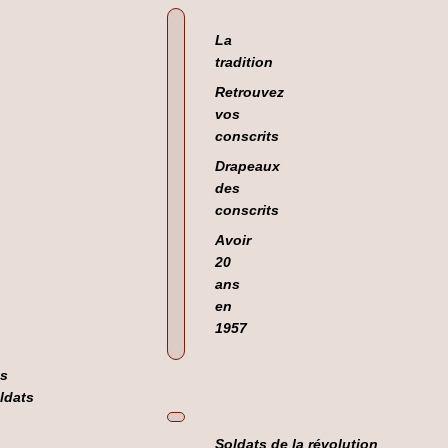
La
tradition
Retrouvez
vos
conscrits
Drapeaux
des
conscrits
Avoir
20
ans
en
1957
s
ldats
Soldats de la révolution