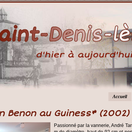
Accueil
n Benon au Guiness* (2002)
Passionné par la vannerie, André Tar
m de diamètre, haut de 92 cm et pesa